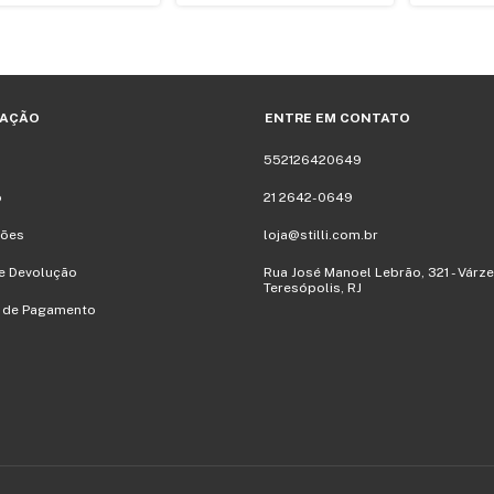
AÇÃO
ENTRE EM CONTATO
552126420649
o
21 2642-0649
ões
loja@stilli.com.br
e Devolução
Rua José Manoel Lebrão, 321 - Várze
Teresópolis, RJ
 de Pagamento