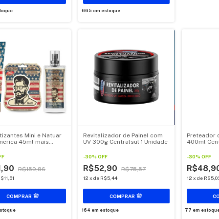
toque
665
em estoque
izantes Mini e Natuar
Revitalizador de Painel com
Preteador 
erica 45ml mais
UV 300g Centralsul 1 Unidade
400ml Cent
ne Automotivo
lsuL kit 3 Unidades
FF
-
30
%
OFF
-
30
%
OFF
1,90
R$52,90
R$48,9
R$159,86
R$75,57
$11,51
12
x
de
R$5,44
12
x
de
R$5,0
stoque
164
em estoque
77
em estoqu