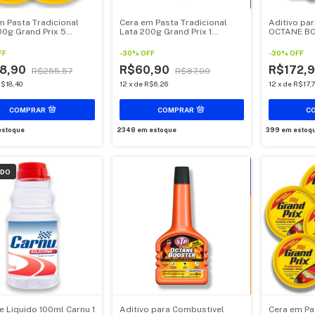
m Pasta Tradicional
Cera em Pasta Tradicional
Aditivo pa
00g Grand Prix 5
Lata 200g Grand Prix 1
OCTANE BO
es - Cera Automotiva
unidade - Cera Automotiva
5 unidades
em Pasta Auto Brilho e
Carro em Pasta Auto Brilho e
FF
-
30
%
OFF
-
30
%
OFF
ão UV
Proteção UV
8,90
R$60,90
R$172,
R$255,57
R$87,00
$18,40
12
x
de
R$6,26
12
x
de
R$17,7
stoque
2348
em estoque
399
em estoq
ADO
ne Liquido 100ml Carnu 1
Aditivo para Combustivel
Cera em Pa