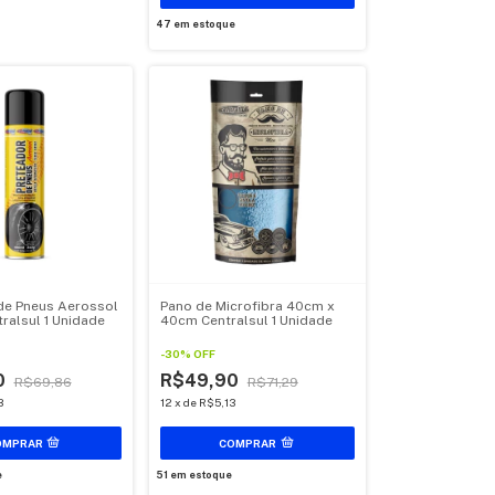
47
em estoque
de Pneus Aerossol
Pano de Microfibra 40cm x
ralsul 1 Unidade
40cm Centralsul 1 Unidade
-
30
%
OFF
0
R$49,90
R$69,86
R$71,29
3
12
x
de
R$5,13
e
51
em estoque