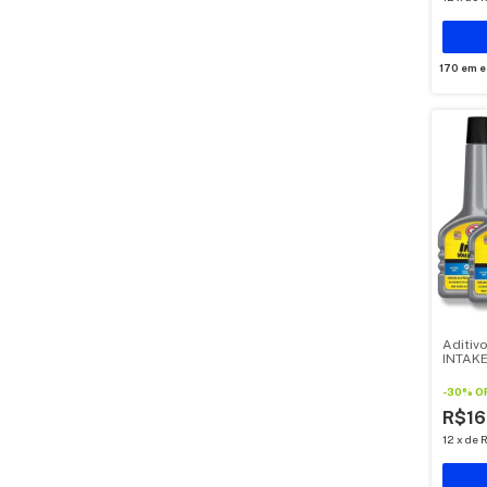
170
em e
Aditiv
INTAK
200ML 
-
30
%
O
R$16
12
x
de
R