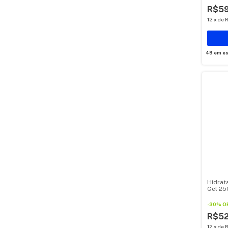
R$5
12
x
de
R
49
em es
Hidrat
Gel 25
-
30
%
O
R$5
12
x
de
R