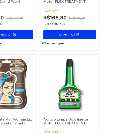
Grand Prix 6
Motor FLEX TREATMENT
 Cera Automotiva
200ml STP 5 unidades
asta Auto Brilho e
-
30
%
OFF
V
90
R$168,90
R$297,00
R$241,29
39
12
x
de
R$17,37
e
68
em estoque
te Mini Woman Liz
Aditivo Limpa Bico Injetor
alsul Cheirinho
Motor FLEX TREATMENT
 1 Unidade
200ml STP 1 unidade
-
30
%
OFF