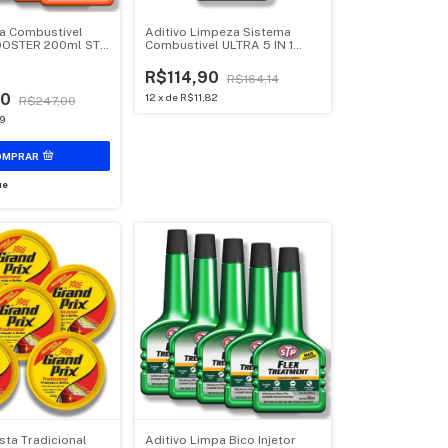
ra Combustivel
Aditivo Limpeza Sistema
OSTER 200ml STP
Combustivel ULTRA 5 IN 1
375ml STP 1 unidade
R$114,90
R$164,14
90
12
x
de
R$11,82
R$247,00
9
ue
sta Tradicional
Aditivo Limpa Bico Injetor