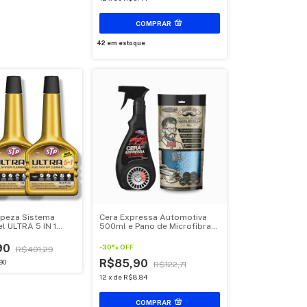
42
em estoque
mpeza Sistema
Cera Expressa Automotiva
l ULTRA 5 IN 1
500ml e Pano de Microfibra
3 unidades
40cm Centralsul Kit 2
Unidades
90
-
30
%
OFF
R$401,29
R$85,90
90
R$122,71
12
x
de
R$8,84