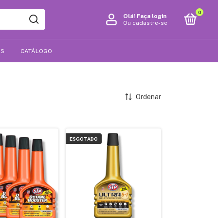
0
Olá!
Faça login
Ou cadastre-se
OS
CATÁLOGO
Ordenar
ESGOTADO