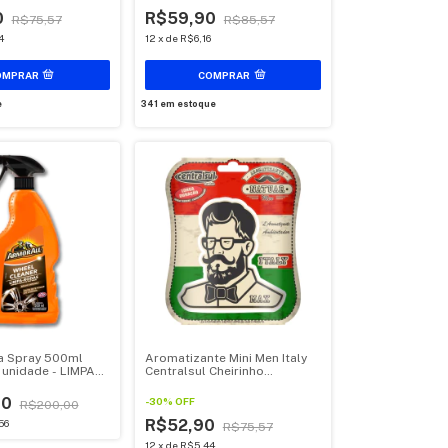
0
R$59,90
R$75,57
R$85,57
4
12
x
de
R$6,16
e
341
em estoque
a Spray 500ml
Aromatizante Mini Men Italy
 unidade - LIMPA
Centralsul Cheirinho
TOR DO CARRO
Automotivo 1 Unidade
ADOR BRILHO
90
-
30
%
OFF
R$200,00
IMPEZA EM ÁREAS
R$52,90
56
R$75,57
12
x
de
R$5,44