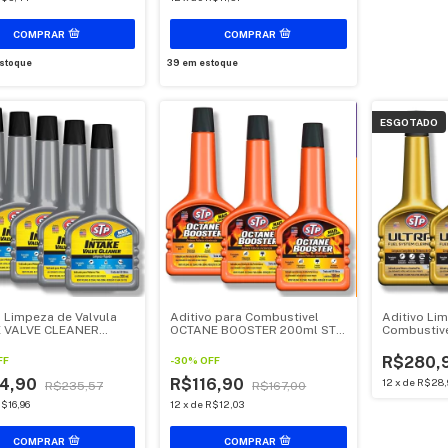
stoque
39
em estoque
ESGOTADO
o Limpeza de Valvula
Aditivo para Combustivel
Aditivo Li
E VALVE CLEANER
OCTANE BOOSTER 200ml STP
Combustive
STP 5 unidades
3 unidades
375ml STP 
R$280,
FF
-
30
%
OFF
4,90
R$116,90
12
x
de
R$28,
R$235,57
R$167,00
$16,96
12
x
de
R$12,03