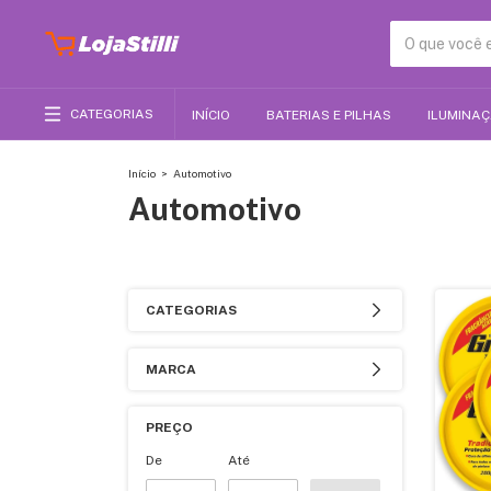
CATEGORIAS
INÍCIO
BATERIAS E PILHAS
ILUMINA
Início
>
Automotivo
Automotivo
CATEGORIAS
MARCA
PREÇO
De
Até